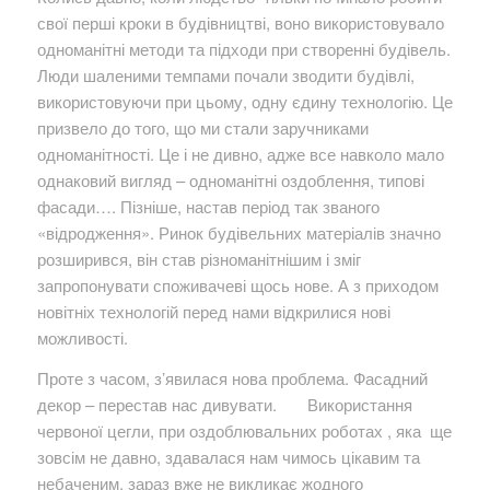
свої перші кроки в будівництві, воно використовувало
одноманітні методи та підходи при створенні будівель.
Люди шаленими темпами почали зводити будівлі,
використовуючи при цьому, одну єдину технологію. Це
призвело до того, що ми стали заручниками
одноманітності. Це і не дивно, адже все навколо мало
однаковий вигляд – одноманітні оздоблення, типові
фасади…. Пізніше, настав період так званого
«відродження». Ринок будівельних матеріалів значно
розширився, він став різноманітнішим і зміг
запропонувати споживачеві щось нове. А з приходом
новітніх технологій перед нами відкрилися нові
можливості.
Проте з часом, з’явилася нова проблема. Фасадний
декор – перестав нас дивувати. Використання
червоної цегли, при оздоблювальних роботах , яка ще
зовсім не давно, здавалася нам чимось цікавим та
небаченим, зараз вже не викликає жодного