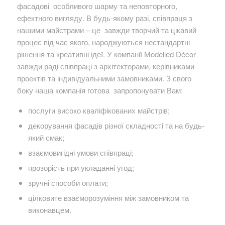
фасадові особливого шарму та неповторного,
ефектного вигляду. В будь-якому разі, співпраця з
нашими майстрами – це завжди творчий та цікавий
процес під час якого, народжуються нестандартні
рішення та креативні ідеї. У компанії Modelled Décor
завжди раді співпраці з архітекторами, керівниками
проектів та індивідуальними замовниками. З свого
боку наша компанія готова запропонувати Вам:
послуги високо кваліфікованих майстрів;
декорування фасадів різної складності та на будь-
який смак;
взаємовигідні умови співпраці;
прозорість при укладанні угод;
зручні способи оплати;
цілковите взаєморозуміння між замовником та
виконавцем.