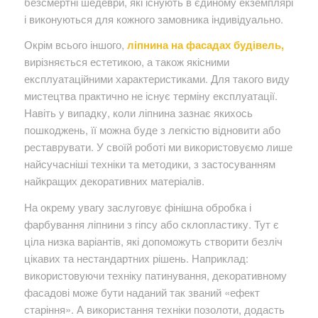
безсмертні шедеври, які існують в єдиному екземплярі
і виконуються для кожного замовника індивідуально.
Окрім всього іншого,
ліпнина на фасадах будівель,
вирізняється естетикою, а також якісними
експлуатаційними характеристиками. Для такого виду
мистецтва практично не існує терміну експлуатації.
Навіть у випадку, коли ліпнина зазнає якихось
пошкоджень, її можна буде з легкістю відновити або
реставрувати. У своїй роботі ми використовуємо лише
найсучасніші техніки та методики, з застосуванням
найкращих декоративних матеріалів.
На окрему увагу заслуговує фінішна обробка і
фарбування ліпнини з гіпсу або склопластику. Тут є
ціла низка варіантів, які допоможуть створити безліч
цікавих та нестандартних рішень. Наприклад:
використовуючи техніку патинування, декоративному
фасадові може бути наданий так званий «ефект
старіння». А використання техніки позолоти, додасть