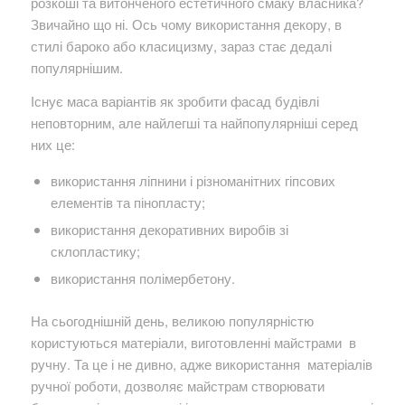
розкоші та витонченого естетичного смаку власника?
Звичайно що ні. Ось чому використання декору, в
стилі бароко або класицизму, зараз стає дедалі
популярнішим.
Існує маса варіантів як зробити фасад будівлі
неповторним, але найлегші та найпопулярніші серед
них це:
використання ліпнини і різноманітних гіпсових
елементів та пінопласту;
використання декоративних виробів зі
склопластику;
використання полімербетону.
На сьогоднішній день, великою популярністю
користуються матеріали, виготовленні майстрами в
ручну. Та це і не дивно, адже використання матеріалів
ручної роботи, дозволяє майстрам створювати