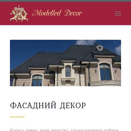
ФАСАДНИЙ ДЕКОР
Колись давно, коли людство тільки починало робити