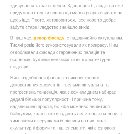
здивування та захоплення. Здавалося б, людство вже
придумало стільки нового що марно розраховувати на
щось іще. Проте, як говориться, все нове то добре
забуте старе і людство знайшло вихід.
В наш час,
декор фасаду,
є надзвичайно актуальним.
Тисячі років його використовували як прикрасу. Ним
оздоблювали фасади старовинних палаців та
особняків, будинки вельмож та інші архітектурні
шедеври.
Нині, оздоблення фасадів з використанням
декоративних елементів – вельми актуальна та
прогресивна тенденція, яка з кожним днем набирає
дедалі більшої популярності. І причина тому,
надзвичайно проста, бо хіба можливо лишитися
байдужим, коли в око впадають велетенські колони, з
химерними візерунками із ліпнини на них, малі
скульптурні форми та інші елементи, які є ознакою